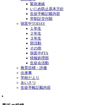
緊急連絡
いじめ防止基本方針
生徒手帳記載内容
学割証交付願
弥富中TODAY
１年生
２年生
３年生
部活動
その他
弥富中PTA
情報処理部
生徒会活動
教育目標・評価
出来事
学校だより
あいさつ
生徒手帳記載内容