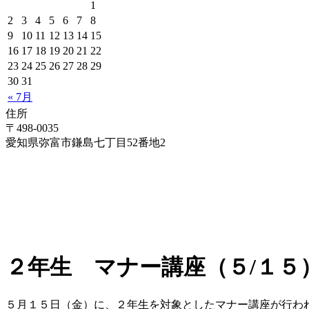
1
2
3
4
5
6
7
8
9
10
11
12
13
14
15
16
17
18
19
20
21
22
23
24
25
26
27
28
29
30
31
« 7月
住所
〒498-0035
愛知県弥富市鎌島七丁目52番地2
２年生 マナー講座（５/１５
５月１５日（金）に、２年生を対象としたマナー講座が行わ