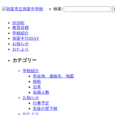
検索:
HOME
教育目標
学校紹介
弥富中TODAY
お知らせ
おたより
カテゴリー
学校紹介
所在地、連絡先、地図
校歌
沿革
在籍人数
お知らせ
行事予定
生徒の登下校
おたより