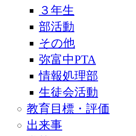
３年生
部活動
その他
弥富中PTA
情報処理部
生徒会活動
教育目標・評価
出来事