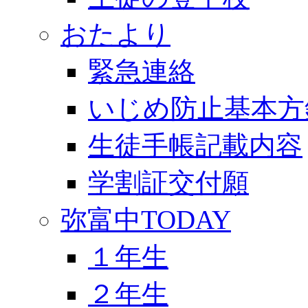
おたより
緊急連絡
いじめ防止基本方
生徒手帳記載内容
学割証交付願
弥富中TODAY
１年生
２年生