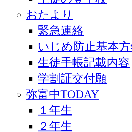
おたより
緊急連絡
いじめ防止基本方
生徒手帳記載内容
学割証交付願
弥富中TODAY
１年生
２年生