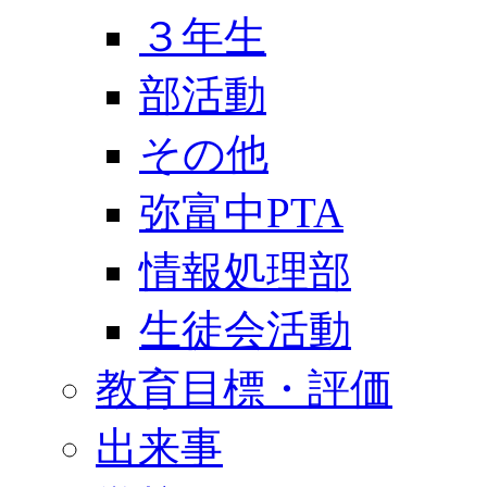
３年生
部活動
その他
弥富中PTA
情報処理部
生徒会活動
教育目標・評価
出来事