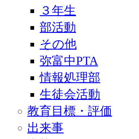
３年生
部活動
その他
弥富中PTA
情報処理部
生徒会活動
教育目標・評価
出来事