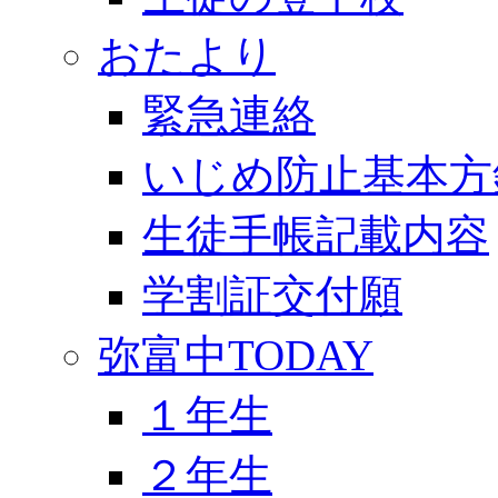
おたより
緊急連絡
いじめ防止基本方
生徒手帳記載内容
学割証交付願
弥富中TODAY
１年生
２年生