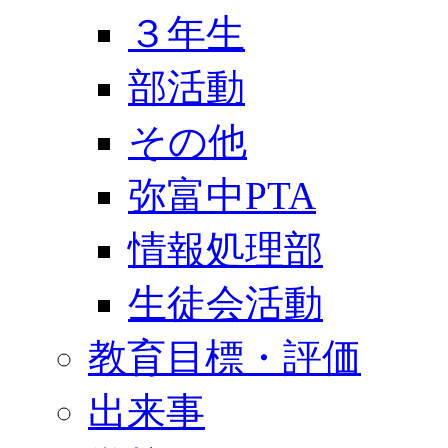
３年生
部活動
その他
弥富中PTA
情報処理部
生徒会活動
教育目標・評価
出来事