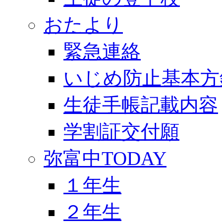
おたより
緊急連絡
いじめ防止基本方
生徒手帳記載内容
学割証交付願
弥富中TODAY
１年生
２年生