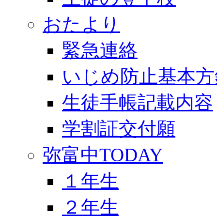
おたより
緊急連絡
いじめ防止基本方
生徒手帳記載内容
学割証交付願
弥富中TODAY
１年生
２年生