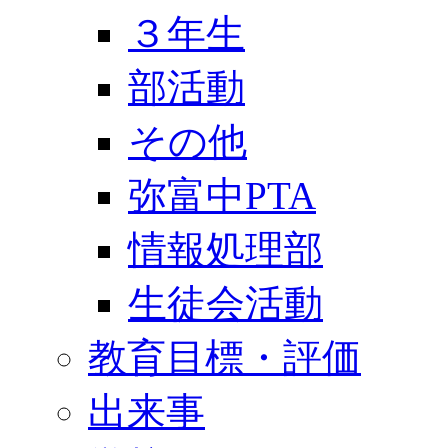
３年生
部活動
その他
弥富中PTA
情報処理部
生徒会活動
教育目標・評価
出来事