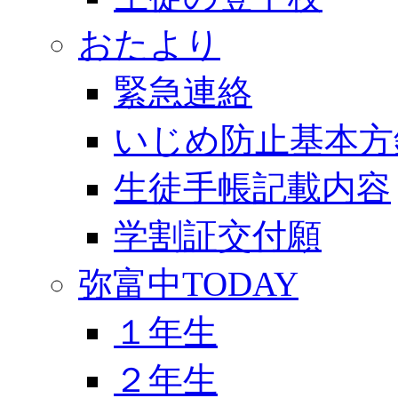
おたより
緊急連絡
いじめ防止基本方
生徒手帳記載内容
学割証交付願
弥富中TODAY
１年生
２年生