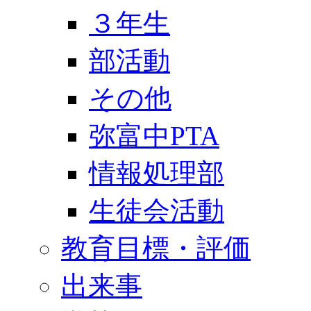
３年生
部活動
その他
弥富中PTA
情報処理部
生徒会活動
教育目標・評価
出来事