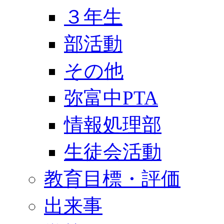
３年生
部活動
その他
弥富中PTA
情報処理部
生徒会活動
教育目標・評価
出来事