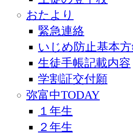
おたより
緊急連絡
いじめ防止基本方
生徒手帳記載内容
学割証交付願
弥富中TODAY
１年生
２年生