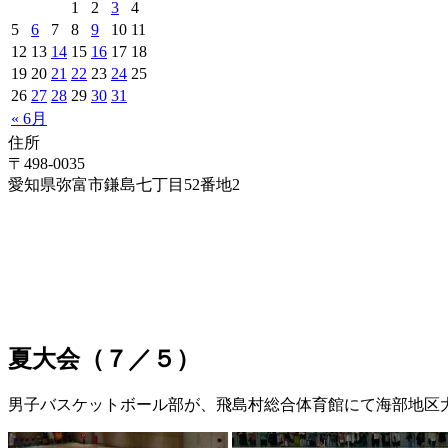
1
2
3
4
5
6
7
8
9
10
11
12
13
14
15
16
17
18
19
20
21
22
23
24
25
26
27
28
29
30
31
« 6月
住所
〒498-0035
愛知県弥富市鎌島七丁目52番地2
夏大会（７／５）
男子バスケットボール部が、飛島村総合体育館にて海部地区