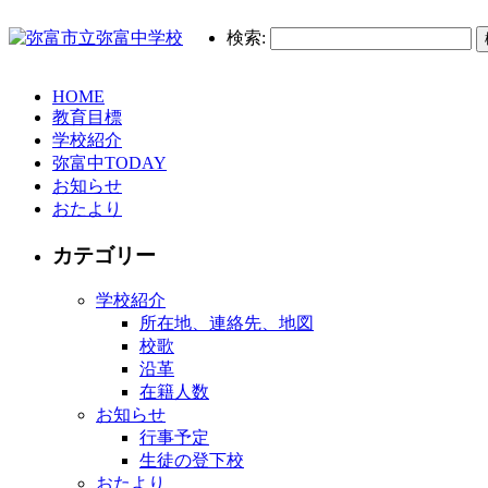
検索:
HOME
教育目標
学校紹介
弥富中TODAY
お知らせ
おたより
カテゴリー
学校紹介
所在地、連絡先、地図
校歌
沿革
在籍人数
お知らせ
行事予定
生徒の登下校
おたより