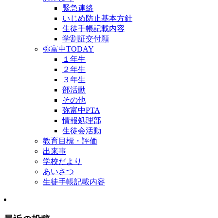
緊急連絡
いじめ防止基本方針
生徒手帳記載内容
学割証交付願
弥富中TODAY
１年生
２年生
３年生
部活動
その他
弥富中PTA
情報処理部
生徒会活動
教育目標・評価
出来事
学校だより
あいさつ
生徒手帳記載内容