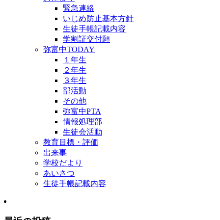
緊急連絡
いじめ防止基本方針
生徒手帳記載内容
学割証交付願
弥富中TODAY
１年生
２年生
３年生
部活動
その他
弥富中PTA
情報処理部
生徒会活動
教育目標・評価
出来事
学校だより
あいさつ
生徒手帳記載内容