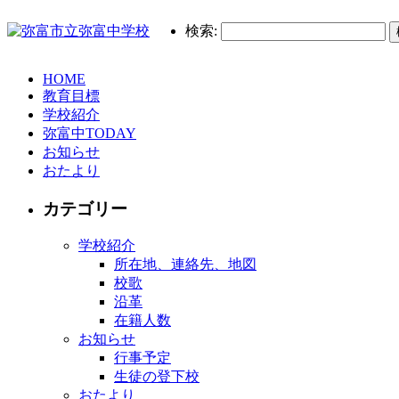
検索:
HOME
教育目標
学校紹介
弥富中TODAY
お知らせ
おたより
カテゴリー
学校紹介
所在地、連絡先、地図
校歌
沿革
在籍人数
お知らせ
行事予定
生徒の登下校
おたより