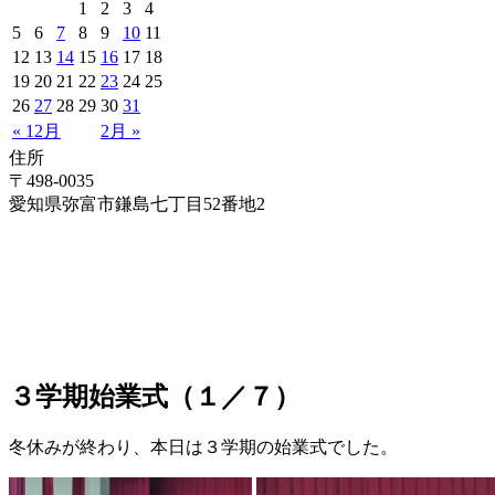
1
2
3
4
5
6
7
8
9
10
11
12
13
14
15
16
17
18
19
20
21
22
23
24
25
26
27
28
29
30
31
« 12月
2月 »
住所
〒498-0035
愛知県弥富市鎌島七丁目52番地2
３学期始業式（１／７）
冬休みが終わり、本日は３学期の始業式でした。