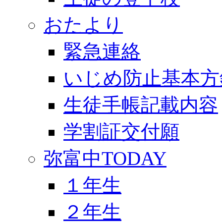
おたより
緊急連絡
いじめ防止基本方
生徒手帳記載内容
学割証交付願
弥富中TODAY
１年生
２年生