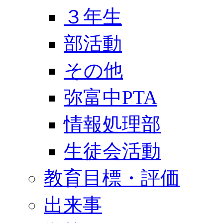
３年生
部活動
その他
弥富中PTA
情報処理部
生徒会活動
教育目標・評価
出来事