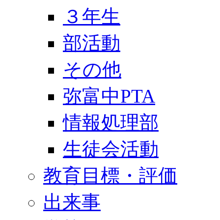
３年生
部活動
その他
弥富中PTA
情報処理部
生徒会活動
教育目標・評価
出来事