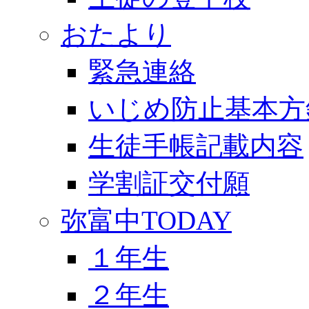
おたより
緊急連絡
いじめ防止基本方
生徒手帳記載内容
学割証交付願
弥富中TODAY
１年生
２年生